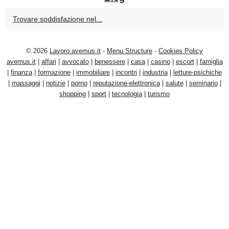
Trovare soddisfazione nel...
© 2026
Lavoro.avemus.it
-
Menu Structure
-
Cookies Policy
avemus.it
|
affari
|
avvocato
|
benessere
|
casa
|
casino
|
escort
|
famiglia
|
finanza
|
formazione
|
immobiliare
|
incontri
|
industria
|
letture-psichiche
|
massaggi
|
notizie
|
porno
|
reputazione-elettronica
|
salute
|
seminario
|
shopping
|
sport
|
tecnologia
|
turismo